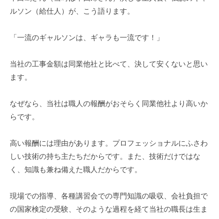
ルソン（給仕人）が、こう語ります。
9
月
28
「一流のギャルソンは、ギャラも一流です！」
日
by
当社の工事金額は同業他社と比べて、決して安くないと思い
watanabe
ます。
なぜなら、当社は職人の報酬がおそらく同業他社より高いか
らです。
高い報酬には理由があります。プロフェッショナルにふさわ
しい技術の持ち主たちだからです。また、技術だけではな
く、知識も兼ね備えた職人だからです。
現場での指導、各種講習会での専門知識の吸収、会社負担で
の国家検定の受験、そのような過程を経て当社の職長は生ま