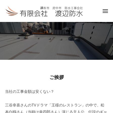
有
ー
コ
限
ン
会
メ
ニ
テ
社
ュ
有
調
ー
ン
限
布
渡
ツ
市
会
辺
へ
防
社
ス
府
水
キ
中
渡
ッ
市
辺
プ
防
防
ト
ご挨拶
水
水
工
ッ
事
当社の工事金額は安くない？
プ
会
社
三谷幸喜さんのTVドラマ「王様のレストラン」の中で、松
2020
本白鴎さん（当時は幸四郎さん）演じる主人公、伝説のギャ
年