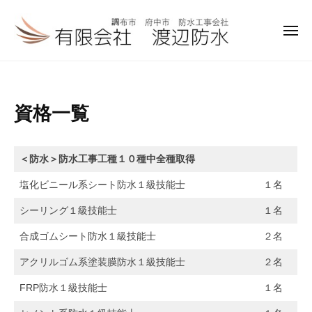
有
ー
コ
限
ン
会
メ
ニ
テ
社
ュ
有
調
ー
ン
限
布
渡
ツ
市
会
辺
へ
資
資格一覧
防
社
ス
府
格
水
キ
中
渡
一
ッ
＜防水＞防水工事工種１０種中全種取得
市
辺
プ
覧
塩化ビニール系シート防水１級技能士
１名
防
防
シーリング１級技能士
１名
水
2020
水
年
工
合成ゴムシート防水１級技能士
２名
9
事
アクリルゴム系塗装膜防水１級技能士
２名
月
会
12
社
FRP防水１級技能士
１名
日