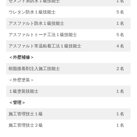
セメント系防水１級技能士
１名
by
watanabe
ウレタン防水１級技能士
５名
アスファルト防水１級技能士
１名
アスファルトトーチ工法１級技能士
５名
アスファルト常温粘着工法１級技能士
４名
＜外壁補修＞
樹脂接着剤注入施工技能士
２名
＜外壁塗装＞
１級塗装技能士
１名
＜管理＞
施工管理技士１級
１名
施工管理技士２級
１名